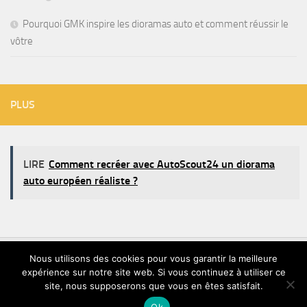
Pourquoi GMK inspire les dioramas auto et comment réussir le
vôtre
PLUS
LIRE
Comment recréer avec AutoScout24 un diorama
auto européen réaliste ?
Nous utilisons des cookies pour vous garantir la meilleure
expérience sur notre site web. Si vous continuez à utiliser ce
TVT © 2026. Tous droits réservés.
site, nous supposerons que vous en êtes satisfait.
Ok