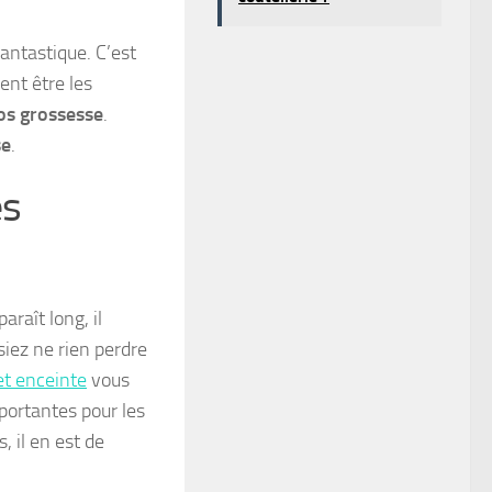
antastique. C’est
ent être les
os grossesse
.
se
.
es
raît long, il
siez ne rien perdre
t enceinte
vous
portantes pour les
 il en est de