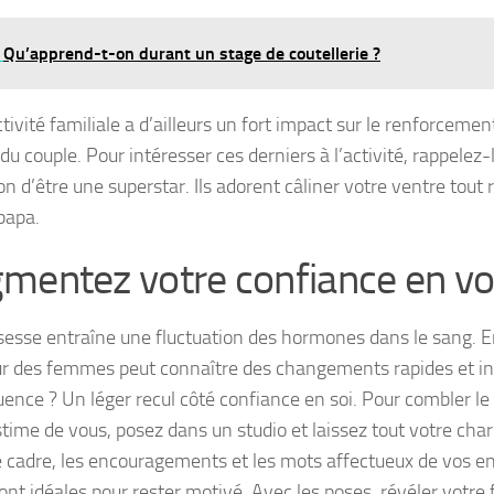
Qu’apprend-t-on durant un stage de coutellerie ?
tivité familiale a d’ailleurs un fort impact sur le renforcemen
du couple. Pour intéresser ces derniers à l’activité, rappelez-
on d’être une superstar. Ils adorent câliner votre ventre tout
papa.
mentez votre confiance en v
sesse entraîne une fluctuation des hormones dans le sang. 
r des femmes peut connaître des changements rapides et in
ence ? Un léger recul côté confiance en soi. Pour combler l
stime de vous, posez dans un studio et laissez tout votre cha
 cadre, les encouragements et les mots affectueux de vos en
ont idéales pour rester motivé. Avec les poses, révéler votre 