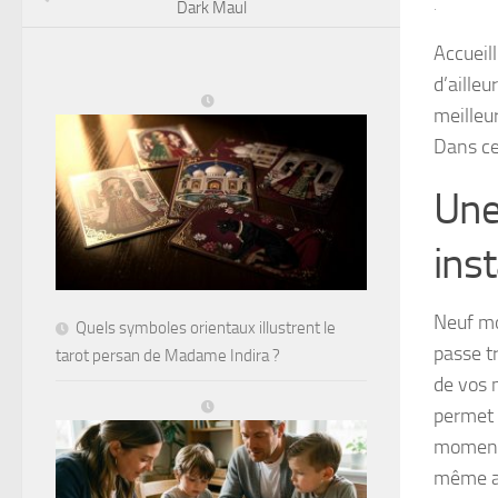
Dark Maul
·
Accueil
d’ailleu
meilleu
Dans ce
Une
ins
Neuf mo
Quels symboles orientaux illustrent le
passe tr
tarot persan de Madame Indira ?
de vos
permet 
moments
même a