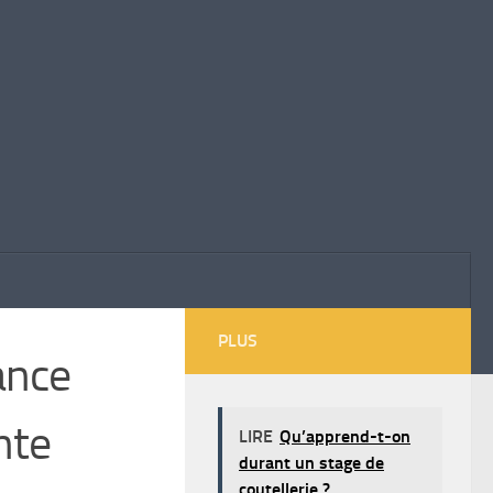
PLUS
ance
nte
LIRE
Qu’apprend-t-on
durant un stage de
coutellerie ?