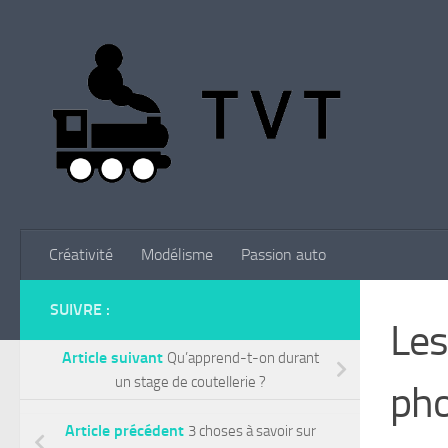
Skip to content
Créativité
Modélisme
Passion auto
SUIVRE :
Les
Article suivant
Qu’apprend-t-on durant
un stage de coutellerie ?
pho
Article précédent
3 choses à savoir sur