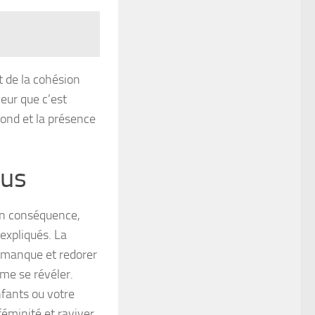
t de la cohésion
leur que c’est
 rond et la présence
ous
En conséquence,
expliqués. La
e manque et redorer
rme se révéler.
fants ou votre
féminité et raviver