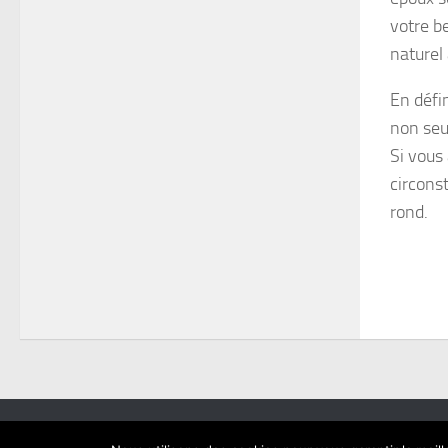
votre be
naturel
En défin
non seu
Si vous
circons
rond.
TVT © 2026. Tous droits réservés.