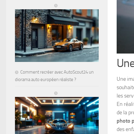
Une
Comment recréer avec AutoScout24 un
Une ima
diorama auto européen réaliste ?
souhait
les serv
En réali
de la p
photo 
des enfa