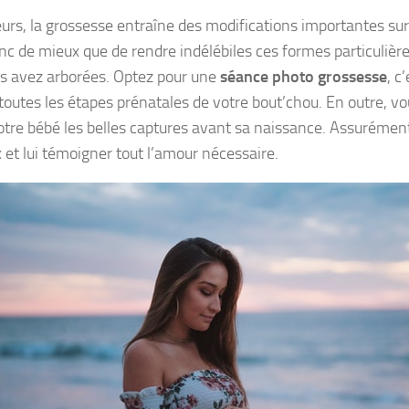
leurs, la grossesse entraîne des modifications importantes sur
nc de mieux que de rendre indélébiles ces formes particuliè
s avez arborées. Optez pour une
séance photo grossesse
, c
 toutes les étapes prénatales de votre bout’chou. En outre, vo
votre bébé les belles captures avant sa naissance. Assurément
 et lui témoigner tout l’amour nécessaire.