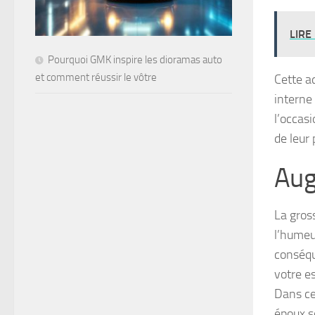
LIRE
Pourquoi GMK inspire les dioramas auto
et comment réussir le vôtre
Cette ac
interne 
l’occasi
de leur 
Aug
La gros
l’humeu
conséqu
votre e
Dans ce
époux s