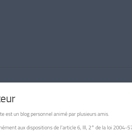
teur
ite est un blog personnel animé par plusieurs amis.
ment aux dispositions de l’article 6, III, 2° de la loi 2004-5