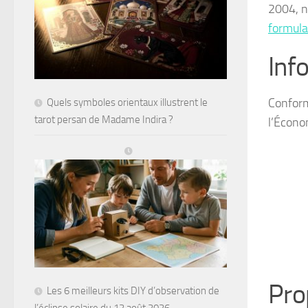
2004, n
formulai
Inf
Conform
Quels symboles orientaux illustrent le
tarot persan de Madame Indira ?
l’Écono
Prop
Les 6 meilleurs kits DIY d’observation de