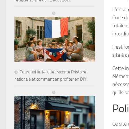
l’éclipse solaire du 12 août 2026
L’ensem
Code de
totale o
interdit
Il est f
site à 
Cette in
Pourquoi le 14 juillet raconte l’histoire
élément 
nationale et comment en profiter en DIY
nécessa
qu’ils s
Poli
Ce site 