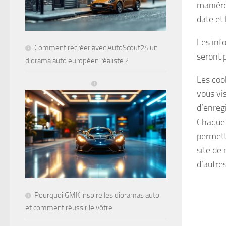
manière 
date et 
Les info
Comment recréer avec AutoScout24 un
seront 
diorama auto européen réaliste ?
Les coo
vous vis
d’enregi
Chaque 
permett
site de 
d’autres
Pourquoi GMK inspire les dioramas auto
et comment réussir le vôtre