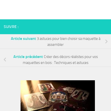
SUIVRE :
Article suivant
3 astuces pour bien choisir sa maquette à
assembler
Article précédent
Créer des décors réalistes pour vos
maquettes en bois : Techniques et astuces